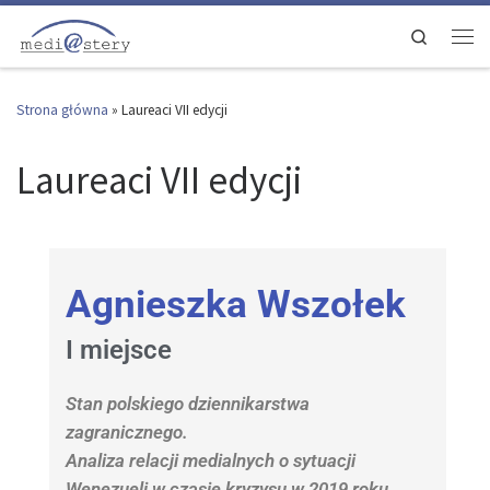
Przejdź do treści
Search
Strona główna
»
Laureaci VII edycji
Laureaci VII edycji
Agnieszka Wszołek
I miejsce
Stan polskiego dziennikarstwa
zagranicznego.
Analiza relacji medialnych o sytuacji
Wenezueli w czasie kryzysu w 2019 roku