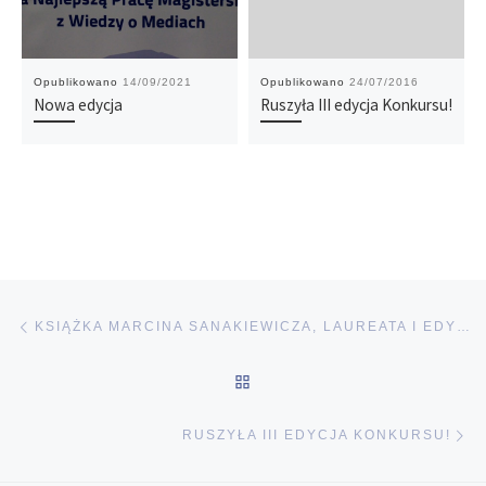
Opublikowano
14/09/2021
Opublikowano
24/07/2016
Nowa edycja
Ruszyła III edycja Konkursu!
Nawigacja wpisu
Poprzedni wpis
KSIĄŻKA MARCINA SANAKIEWICZA, LAUREATA I EDYCJI
POWRÓT DO LISTY POST
Na
RUSZYŁA III EDYCJA KONKURSU!