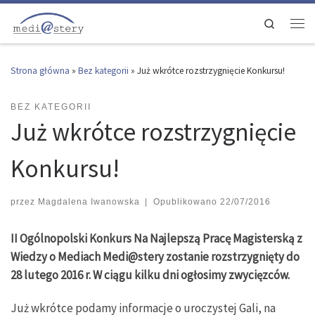
Przejdź do treści
Search
Men
Strona główna
»
Bez kategorii
»
Już wkrótce rozstrzygnięcie Konkursu!
BEZ KATEGORII
Już wkrótce rozstrzygnięcie
Konkursu!
przez
Magdalena Iwanowska
|
Opublikowano
22/07/2016
II Ogólnopolski Konkurs Na Najlepszą Pracę Magisterską z
Wiedzy o Mediach Medi@stery zostanie rozstrzygnięty do
28 lutego 2016 r. W ciągu kilku dni ogłosimy zwycięzców.
Już wkrótce podamy informacje o uroczystej Gali, na