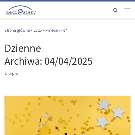
Przejdź do treści
Search
Men
Strona główna
»
2025
»
kwiecień
»
04
Dzienne
Archiwa:
04/04/2025
1 wpis
Z przyjemnością informujemy, że Kapituła Konkursu wyłoniła grono
Laureatów i Laureatek XI edycji Ogólnopolskiego Konkursu na
Najlepszą Pracę Magisterską z Wiedzy o Mediach – Medi@stery.