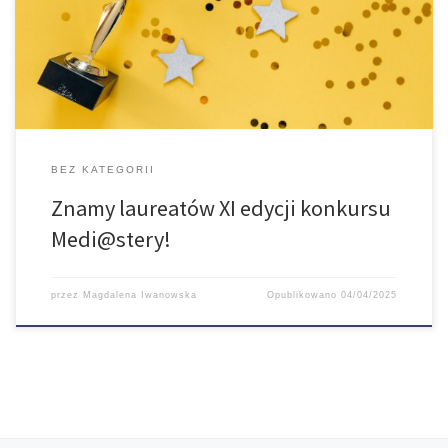
Gratulacje! Anna Grabowska I miejsce Art. Branding – promocja przez
sztukę. Charakterystyka i analiza zjawiska w oparciu o wybrane
przykłady promotor: dr hab. Weronika Świerczyńska-Głownia, […]
BEZ KATEGORII
Znamy laureatów XI edycji konkursu
Medi@stery!
przez
Magdalena Iwanowska
Opublikowano
04/04/2025