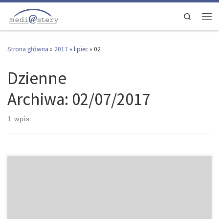
Przejdź do treści
Search
Men
Strona główna
»
2017
»
lipiec
»
02
Dzienne
Archiwa:
02/07/2017
1 wpis
Z przyjemnością informujemy, że Kapituła Konkursu wyłoniła grono
Laureatów III edycji Ogólnopolskiego Konkursu na Najlepszą Pracę
Magisterską z Wiedzy o Mediach – Medi@stery. Pierwszą nagrodę
przyznano pani Annie Gronau (Uniwersytet Gdański) za pracę: