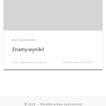
„Prezydencka kampania wyborcza w 2015 roku na łamach wybranych
tygodników opinii” napisaną pod kierunkiem prof. Dariusza
Sikorskiego. Drugie miejsce […]
BEZ KATEGORII
Znamy wyniki!
przez
Magdalena Iwanowska
Opublikowano
02/07/2017
© 2026
– Wszelkie prawa zastrzeżone